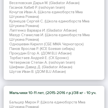
Веселовская Дарья М. (Gladiator Абакан)
Гасанов Хабиб Р. (rashoyan team)
Кочугов Иван А. (Школа единоборств Мма
Штукина Романа)
Кузнецов Сергей С. (Школа единоборств Мма
Штукина Романа)
Лаптенко Варвара И. (Gladiator Абакан)
Мазур Станислав И. (Школа единоборств Мма
Штукина Романа)
Одношевин Кирилл (СБЕ ММА Черногорск)
Панов Ярослав Р. (KCE Боевая сибирь)
Прокудин Егор А. (ДОМ BJJ Абакан)
Торбастаев Андрей Е. (СК Бронкс)
Четвeриков Степан А. (rashoyan team)
Шифман Давид Д. (Gladiator Абакан)
Шутов Иван В. (ДОМ BJJ Абакан)
Мальчики 10-11 лет, (2015-2016 г.р.)/38 кг - 10 уч.
Бальцер Мирон Р. (Школа единоборств Мма
Штукина Романа)