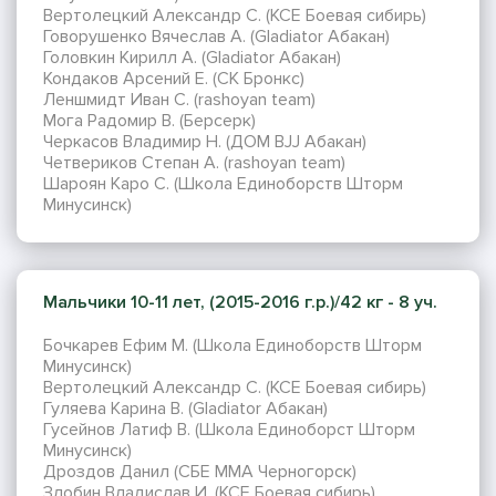
Вертолецкий Александр С. (KCE Боевая сибирь)
Говорушенко Вячеслав А. (Gladiator Абакан)
Головкин Кирилл А. (Gladiator Абакан)
Кондаков Арсений Е. (СК Бронкс)
Леншмидт Иван С. (rashoyan team)
Мога Радомир В. (Берсерк)
Черкасов Владимир Н. (ДОМ BJJ Абакан)
Четвериков Степан А. (rashoyan team)
Шароян Каро С. (Школа Единоборств Шторм
Минусинск)
Мальчики 10-11 лет, (2015-2016 г.р.)/42 кг - 8 уч.
Бочкарев Ефим М. (Школа Единоборств Шторм
Минусинск)
Вертолецкий Александр С. (KCE Боевая сибирь)
Гуляева Карина В. (Gladiator Абакан)
Гусейнов Латиф В. (Школа Единоборст Шторм
Минусинск)
Дроздов Данил (СБЕ ММА Черногорск)
Злобин Владислав И. (KCE Боевая сибирь)