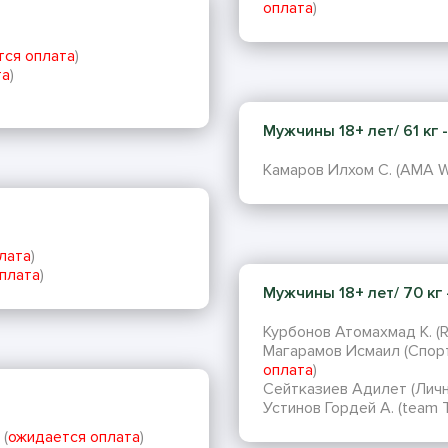
оплата
)
тся оплата
)
та
)
Мужчины 18+ лет/ 61 кг - 
Камаров Илхом С. (AMA Wor
лата
)
плата
)
Мужчины 18+ лет/ 70 кг -
Курбонов Атомахмад К. (
Магарамов Исмаил (Спорт
оплата
)
Сейтказиев Адилет (Личн
Устинов Гордей А. (team T
 (
ожидается оплата
)