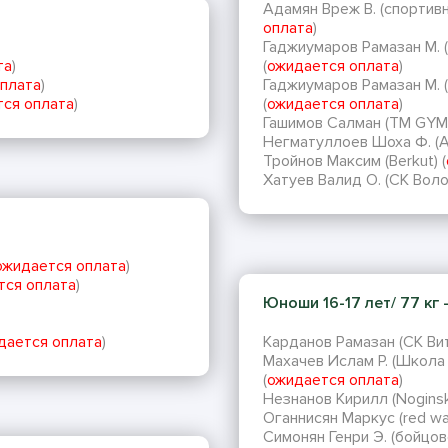
Адамян Вреж В. (спортивн
оплата
)
Гаджиумаров Рамазан М.
та
)
(
ожидается оплата
)
плата
)
Гаджиумаров Рамазан М.
ся оплата
)
(
ожидается оплата
)
Гашимов Салман (TM GYM)
Негматуллоев Шоха Ф. (
Тройнов Максим (Berkut) (
Хатуев Валид О. (СК Воло
ожидается оплата
)
тся оплата
)
Юноши 16-17 лет/ 77 кг -
дается оплата
)
Карданов Рамазан (СК Вит
Махачев Ислам Р. (Школ
(
ожидается оплата
)
Незнанов Кирилл (Noginsk
Оганнисян Маркус (red warr
Симонян Генри Э. (бойцов