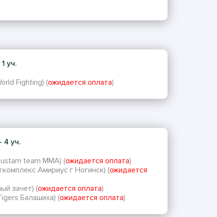
1 уч.
ld Fighting) (
ожидается оплата
)
 4 уч.
Rustam team MMA) (
ожидается оплата
)
комплекс Амириус г Ногинск) (
ожидается
ый зачет) (
ожидается оплата
)
igers Балашиха) (
ожидается оплата
)