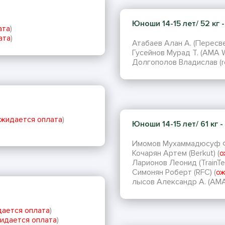
Юноши 14-15 лет/ 52 кг - 
ата
)
ата
)
Атабаев Алан А. (Пересве
Гусейнов Мурад Т. (AMA Wo
Долгополов Владислав (red
ожидается оплата
)
Юноши 14-15 лет/ 61 кг - 
Имомов Мухаммадюсуф Ф. 
Кочарян Артем (Berkut) (
о
Ларионов Леонид (TrainTe
Симонян Роберт (RFC) (
ож
лысов Александр А. (AMA W
ается оплата
)
идается оплата
)