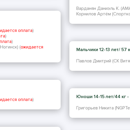
Варданян Даниэль К. (AMA 
Корнилов Артём (Спортко
идается оплата
)
ата
)
плата
)
Ногинск) (
ожидается
Мальчики 12-13 лет/ 57 кг
Павлов Дмитрий (СК Витяз
Юноши 14-15 лет/44 кг - 
идается оплата
)
Григорьев Никита (NGPTe