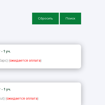
Сбросить
Поиск
- 1 уч.
арс) (
ожидается оплата
)
- 1 уч.
t) (
ожидается оплата
)