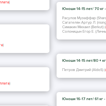
плата
)
Юноши 14-15 лет/ 70 кг -
Расулов Музаффар (Sharo
Сагателян Артур Л. (rising 
Симакин Михаил (Berkut) (
Солоницын Егор Е. (Личны
та
)
Юноши 14-15 лет/80 + кг -
Петров Дмитрий (AldoS) (
плата
)
Юноши 16-17 лет/ 61 кг - 