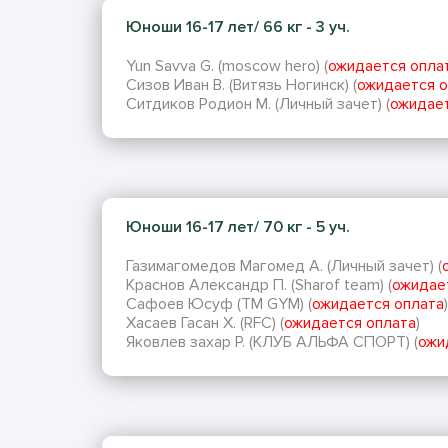
Юноши 16-17 лет/ 66 кг - 3 уч.
Yun Savva G. (moscow hero) (
ожидается опла
Сизов Иван В. (Витязь Ногинск) (
ожидается о
Ситдиков Родион М. (Личный зачет) (
ожидает
Юноши 16-17 лет/ 70 кг - 5 уч.
Газимагомедов Магомед А. (Личный зачет) (
Краснов Александр П. (Sharof team) (
ожидае
Сафоев Юсуф (TM GYM) (
ожидается оплата
)
Хасаев Гасан Х. (RFC) (
ожидается оплата
)
Яковлев захар Р. (КЛУБ АЛЬФА СПОРТ) (
ожи