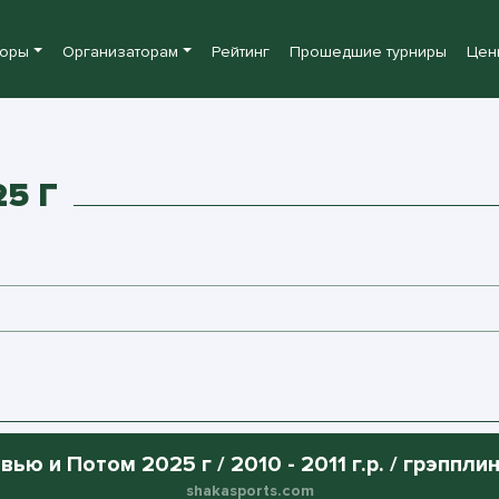
боры
Организаторам
Рейтинг
Прошедшие турниры
Цен
5 Г
вью и Потом 2025 г / 2010 - 2011 г.р. / грэпплин
shakasports.com