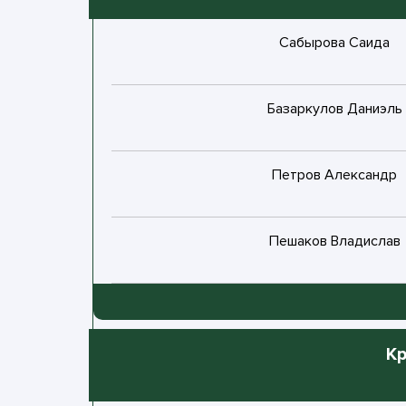
Сабырова Саида
Базаркулов Даниэль
Петров Александр
Пешаков Владислав
Ермолаев Семен
Кр
Ампилогов Артём