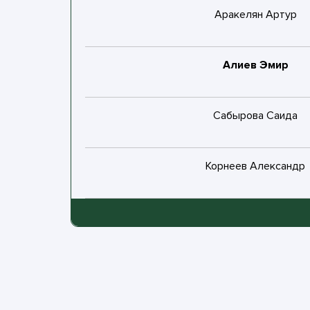
Аракелян Артур
Золотов Глеб
Алиев Эмир
Каканов Константин
Сабырова Саида
Мустафа Нуров
Корнеев Александр
Корнеев Александр
Иссоев Нурмухаммад
Назаренко Тимофей
Муртазалиев Черек
Куревлев Никита