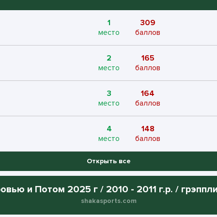
1
309
место
баллов
2
165
место
баллов
3
164
место
баллов
4
148
место
баллов
Открыть все
5
144
место
баллов
овью и Потом 2025 г / 2010 - 2011 г.р. / грэппл
6
140
shakasports.com
место
баллов