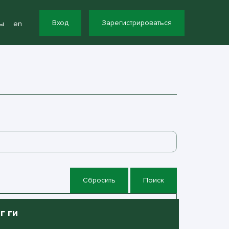
Вход
Зарегистрироваться
ы
en
Сбросить
Поиск
г ги