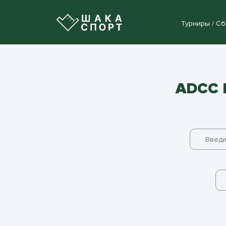
Турниры / С
ADCC 