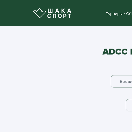
Турниры / С
ADCC 