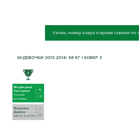
Узнать номер ковра и время схватки по
GI/ДЕВОЧКИ 2013-2014/ 48 КГ | КОВЕР 3
Медведева
10
Екатерина
Checkmat
1 0
international
Жарихина
2
Дарина
0 0
KAKUTO JU-JUTSU