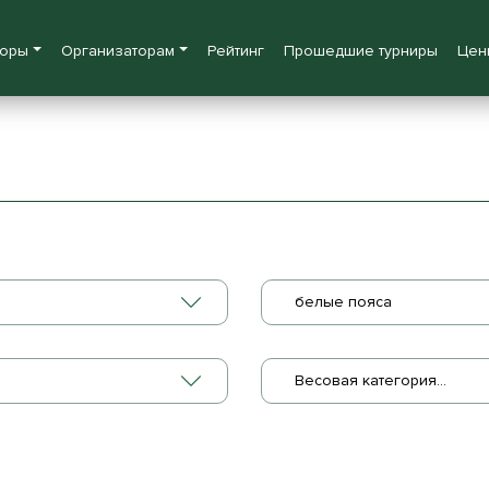
боры
Организаторам
Рейтинг
Прошедшие турниры
Цен
белые пояса
Весовая категория...