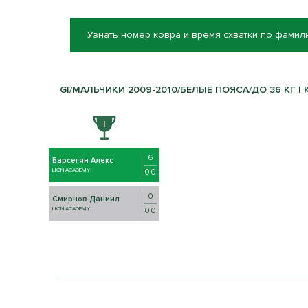
Узнать номер ковра и время схватки по фамил
GI/МАЛЬЧИКИ 2009-2010/БЕЛЫЕ ПОЯСА/ДО 36 КГ | 
6
Барсегян Алекс
LION ACADEMY
0 0
0
Смирнов Даниил
LION ACADEMY
0 0