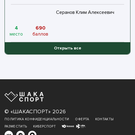
Серанов Клим Алексеевич
4
690
место
баллов
Открыть все
Газимагомедов Юсуф Саидович
5
671
место
баллов
Смоленский Арсений Алексеевич
6
649
место
баллов
© «ШАКАСПОРТ» 2026
ПОЛИТИКА КОНФИДЕНЦИАЛЬНОСТИ
ОФЕРТА
КОНТАКТЫ
Курилов Артем Дмитриевич
РАЗМЕСТИТЬ
КИБЕРСПОРТ