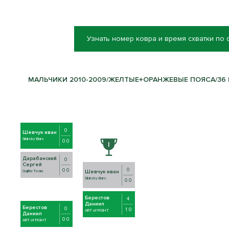
Узнать номер ковра и время схватки по
МАЛЬЧИКИ 2010-2009/ЖЕЛТЫЕ+ОРАНЖЕВЫЕ ПОЯСА/36 К
0
Шевчук иван
Sibirsky Bars
0 0
Дарабанский
0
Сергей
0
0 0
Шевчук иван
GojiRa Team
Sibirsky Bars
0 0
Берестов
4
Даниил
Берестов
0
1 0
ART of FIGHT
Даниил
0 0
ART of FIGHT