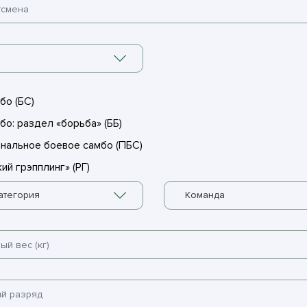
бо (БС)
бо: раздел «борьба» (ББ)
нальное боевое самбо (ПБС)
ий грэпплинг» (РГ)
атегория
Команда